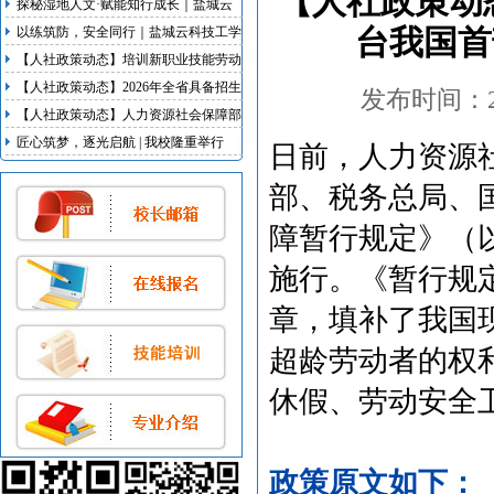
【人社政策动
探秘湿地人文·赋能知行成长｜盐城云
科技工学校研学实践活动
以练筑防，安全同行｜盐城云科技工学
台我国首
校开展地震、消防双应急疏散演练
【人社政策动态】培训新职业技能劳动
者不少于100万人次 江苏启动新职业新
【人社政策动态】2026年全省具备招生
发布时间：202
岗位培育行动
资质技工院校名录发布
【人社政策动态】人力资源社会保障部
等5部门联合出台我国首部明确超龄劳
匠心筑梦，逐光启航 | 我校隆重举行
日前，人力资源
动者权益的专门规章
2026届毕业典礼暨实习欢送会
部、税务总局、
障暂行规定》（
施行。《暂行规
章，填补了我国
超龄劳动者的权
休假、劳动安全
政策原文如下：