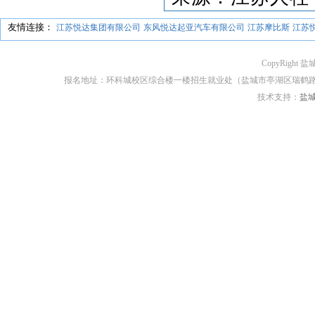
友情连接：
江苏悦达集团有限公司
东风悦达起亚汽车有限公司
江苏摩比斯
江苏
CopyRight 盐
报名地址：环科城校区综合楼一楼招生就业处（盐城市亭湖区瑞鹤路170号） 邮编：2
技术支持：
盐