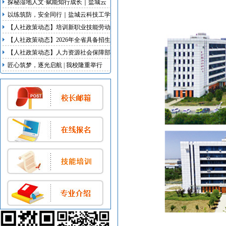
探秘湿地人文·赋能知行成长｜盐城云
科技工学校研学实践活动
以练筑防，安全同行｜盐城云科技工学
校开展地震、消防双应急疏散演练
【人社政策动态】培训新职业技能劳动
者不少于100万人次 江苏启动新职业新
【人社政策动态】2026年全省具备招生
岗位培育行动
资质技工院校名录发布
【人社政策动态】人力资源社会保障部
等5部门联合出台我国首部明确超龄劳
匠心筑梦，逐光启航 | 我校隆重举行
动者权益的专门规章
2026届毕业典礼暨实习欢送会