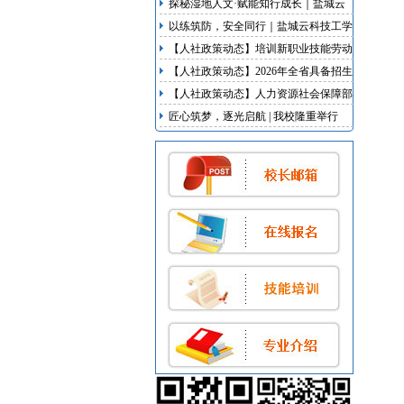
探秘湿地人文·赋能知行成长｜盐城云
科技工学校研学实践活动
以练筑防，安全同行｜盐城云科技工学
校开展地震、消防双应急疏散演练
【人社政策动态】培训新职业技能劳动
者不少于100万人次 江苏启动新职业新
【人社政策动态】2026年全省具备招生
岗位培育行动
资质技工院校名录发布
【人社政策动态】人力资源社会保障部
等5部门联合出台我国首部明确超龄劳
匠心筑梦，逐光启航 | 我校隆重举行
动者权益的专门规章
2026届毕业典礼暨实习欢送会