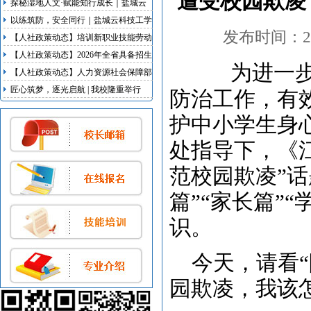
遭受校园欺凌，
探秘湿地人文·赋能知行成长｜盐城云
科技工学校研学实践活动
以练筑防，安全同行｜盐城云科技工学
发布时间：2022
校开展地震、消防双应急疏散演练
【人社政策动态】培训新职业技能劳动
者不少于100万人次 江苏启动新职业新
【人社政策动态】2026年全省具备招生
为进一
岗位培育行动
资质技工院校名录发布
【人社政策动态】人力资源社会保障部
等5部门联合出台我国首部明确超龄劳
匠心筑梦，逐光启航 | 我校隆重举行
防治工作，有
动者权益的专门规章
2026届毕业典礼暨实习欢送会
护中小学生身
处指导下，《
范校园欺凌”
篇”“家长篇”
识。
今天，请看“
园欺凌，我该