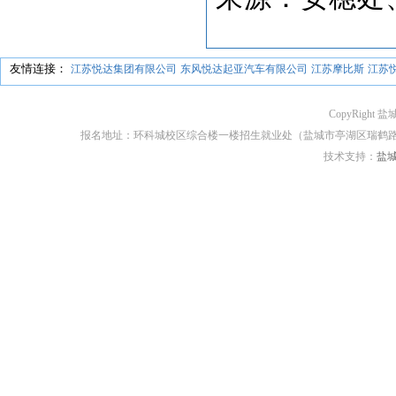
友情连接：
江苏悦达集团有限公司
东风悦达起亚汽车有限公司
江苏摩比斯
江苏
CopyRight 盐
报名地址：环科城校区综合楼一楼招生就业处（盐城市亭湖区瑞鹤路170号） 邮编：2
技术支持：
盐